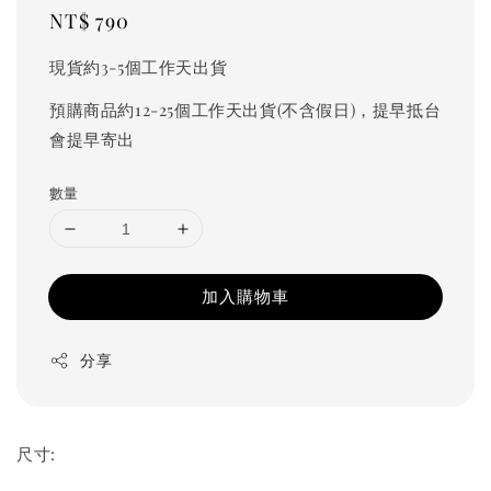
Regular
NT$ 790
price
現貨約3-5個工作天出貨
預購商品約12-25個工作天出貨(不含假日)，提早抵台
會提早寄出
數量
加入購物車
分享
尺寸: