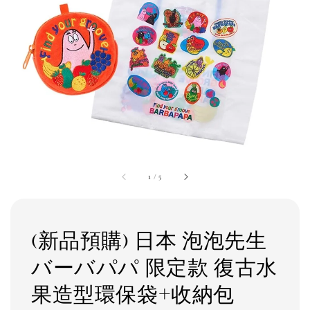
1
/
5
(新品預購) 日本 泡泡先生
バーバパパ 限定款 復古水
果造型環保袋+收納包