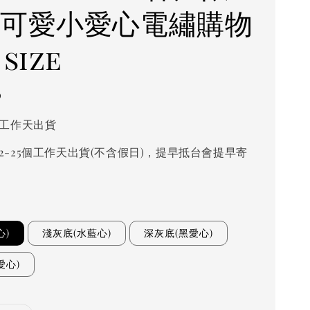
 可愛小愛心電繡購物
size
0
個工作天出貨
2-25個工作天出貨(不含假日)，提早抵台會提早寄
心)
淺灰底(水藍心)
深灰底(黑愛心)
愛心)