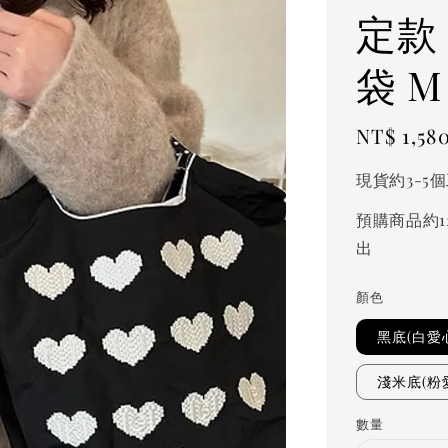
定款
袋 M 
Regular
NT$ 1,58
price
現貨約3-5
預購商品約1
出
顏色
黑底(白愛
淺米底(粉
數量