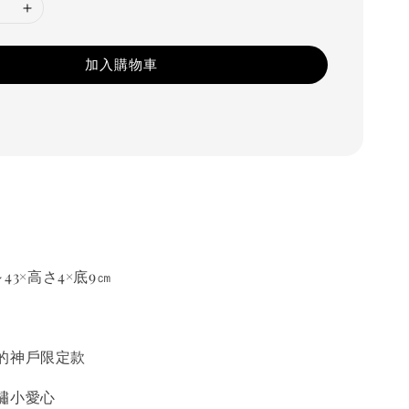
加入購物車
43×高さ4×底9㎝
的神戶限定款
繡小愛心