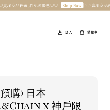
品任選3件免運優惠♡♡
♡♡賣場商品任選3件
Shop Now
登入
購物車
線預購) 日本
l&Chain x 神戶限