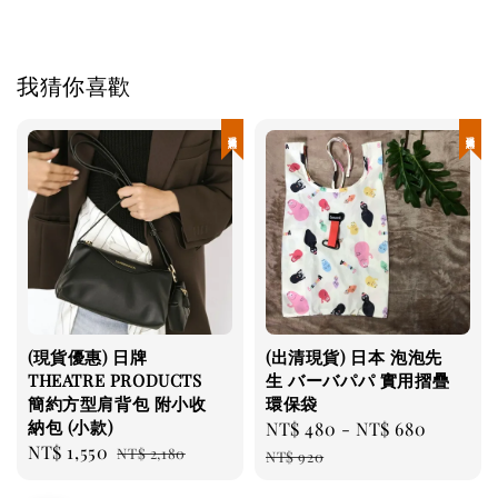
我猜你喜歡
現貨優惠
現貨優惠
(現貨優惠) 日牌
(出清現貨) 日本 泡泡先
THEATRE PRODUCTS
生 バーバパパ 實用摺疊
簡約方型肩背包 附小收
環保袋
納包 (小款)
Sale
NT$ 480
-
NT$ 680
Regula
Sale
NT$ 1,550
Regular
NT$ 2,180
price
price
NT$ 920
price
price