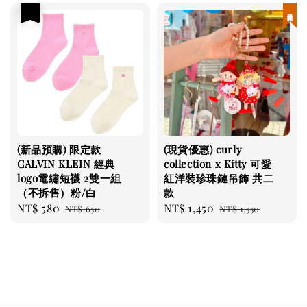
優惠
現貨優惠
(新品預購) 限定款
(現貨優惠) curly
CALVIN KLEIN 經典
collection x Kitty 可愛
logo電繡短襪 2雙一組
紅洋裝珍珠鏈吊飾 共二
（不拆售）粉/白
款
Sale
NT$ 580
Regular
Sale
NT$ 1,450
Regular
NT$ 650
NT$ 1,550
price
price
price
price