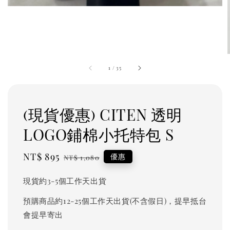
1
/
35
(現貨優惠) CITEN 透明
LOGO鋪棉小托特包 S
Sale
NT$ 895
Regular
優惠
NT$ 1,080
price
price
現貨約3-5個工作天出貨
預購商品約12-25個工作天出貨(不含假日)，提早抵台
會提早寄出