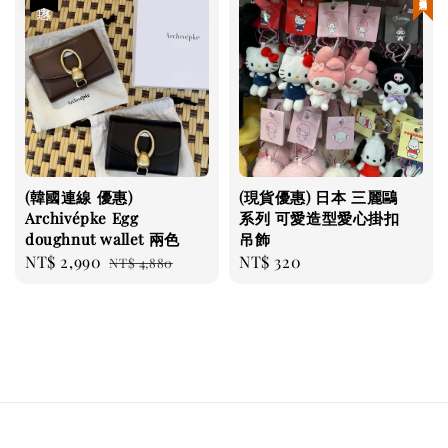
(韓國連線 優惠)
(現貨優惠) 日本 三麗鷗
Archivépke Egg
系列 可愛造型愛心掛扣
doughnut wallet 兩色
吊飾
Sale
NT$ 2,990
Regular
Regular
NT$ 320
NT$ 4,880
price
price
price