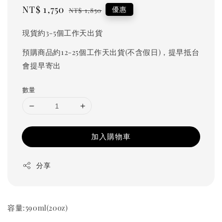
Sale
NT$ 1,750
Regular
優惠
NT$ 1,850
price
price
現貨約3-5個工作天出貨
預購商品約12-25個工作天出貨(不含假日)，提早抵台
會提早寄出
數量
加入購物車
分享
容量:590ml(20oz)