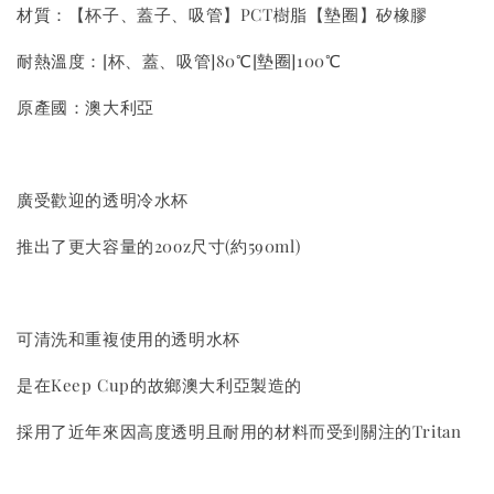
材質：【杯子、蓋子、吸管】PCT樹脂【墊圈】矽橡膠
耐熱溫度：[杯、蓋、吸管]80℃[墊圈]100℃
原產國：澳大利亞
廣受歡迎的透明冷水杯
推出了更大容量的20oz尺寸(約590ml)
可清洗和重複使用的透明水杯
是在Keep Cup的故鄉澳大利亞製造的
採用了近年來因高度透明且耐用的材料而受到關注的Tritan