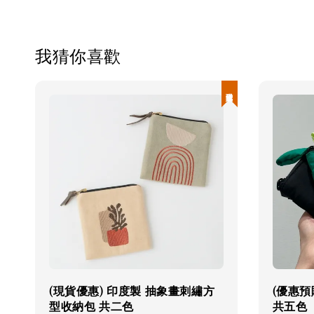
我猜你喜歡
現貨優惠
(現貨優惠) 印度製 抽象畫刺繡方
(優惠預
型收納包 共二色
共五色