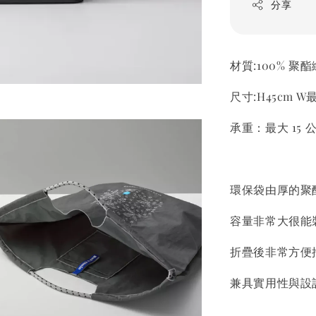
分享
材質:100% 聚
尺寸:H45cm W最
承重：最大 15 
環保袋由厚的聚
容量非常大很能
折疊後非常方便
兼具實用性與設