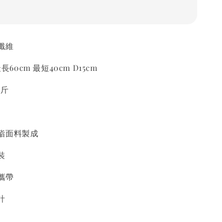
酯纖維
長60cm 最短40cm D15cm
公斤
酯面料製成
裝
攜帶
計