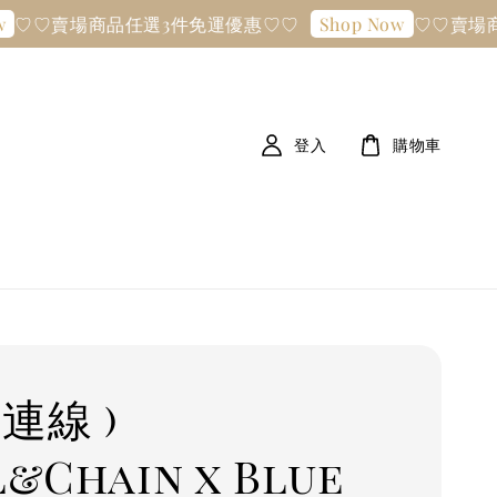
♡♡賣場商品任選3件免運優惠♡♡
♡♡賣場商
Shop Now
登入
購物車
連線 )
l&Chain x Blue