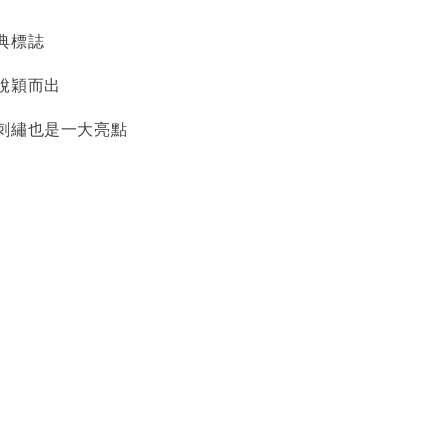
典標誌
脫穎而出
刺繡也是一大亮點