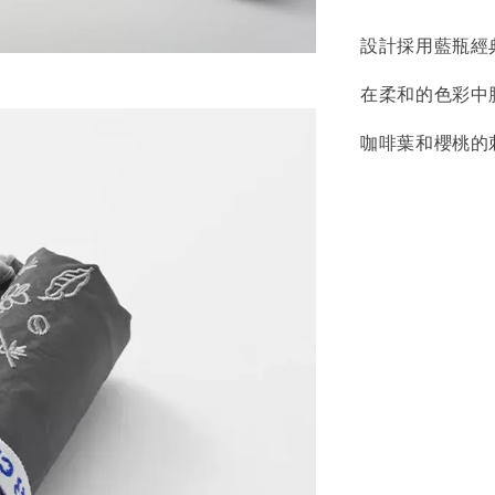
設計採用藍瓶經
在柔和的色彩中
咖啡葉和櫻桃的