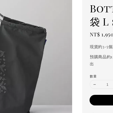
Bo
袋 L 
Sale
NT$ 1,95
price
現貨約3-5
預購商品約1
出
數量