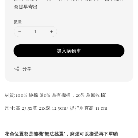
會提早寄出
數量
加入購物車
分享
材質:100% 純棉 (80% 為有機棉，20% 為回收棉)
尺寸:高 23.5x寬 21x深 12.5cm/ 提把垂直高 11 cm
花色位置都是隨機"無法挑選"，麻煩可以接受再下單喲