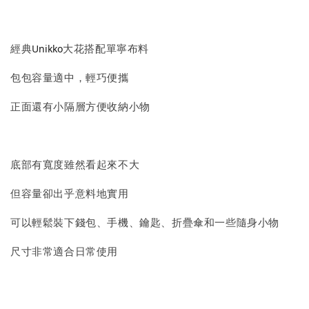
經典
大花搭配單寧布料
Unikko
包包容量適中，輕巧便攜
正面還有小隔層方便收納小物
底部有寬度雖然看起來不大
但容量卻出乎意料地實用
可以輕鬆裝下錢包、手機、鑰匙、折疊傘和一些隨身小物
尺寸非常適合日常使用