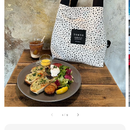
1
/
9