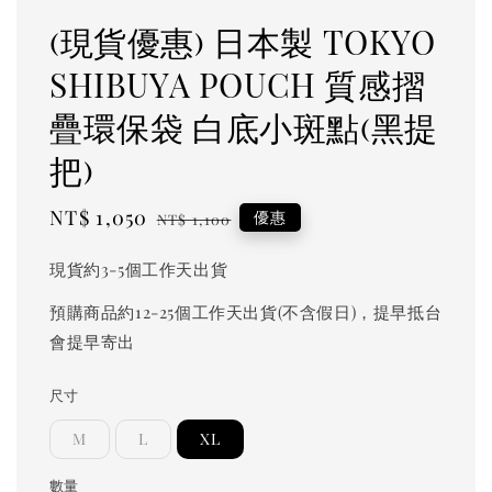
(現貨優惠) 日本製 TOKYO
SHIBUYA POUCH 質感摺
疊環保袋 白底小斑點(黑提
把)
Sale
NT$ 1,050
Regular
優惠
NT$ 1,100
price
price
現貨約3-5個工作天出貨
預購商品約12-25個工作天出貨(不含假日)，提早抵台
會提早寄出
尺寸
M
L
XL
數量