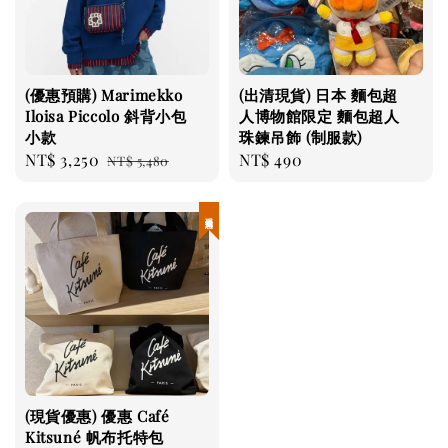
(優惠預購) Marimekko
(出清現貨) 日本 麵包超
Iloisa Piccolo 斜背小包
人博物館限定 麵包超人
小款
珠鍊吊飾 (制服款)
Sale
NT$ 3,250
Regular
Regular
NT$ 490
NT$ 5,480
price
price
price
現貨優惠
(現貨優惠) 優惠 Café
Kitsuné 帆布托特包