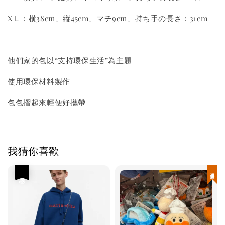
XＬ：横38cm、縦45cm、マチ9cm、持ち手の長さ：31cm
他們家的包以“支持環保生活”為主題
使用環保材料製作
包包摺起來輕便好攜帶
我猜你喜歡
優惠
現貨優惠