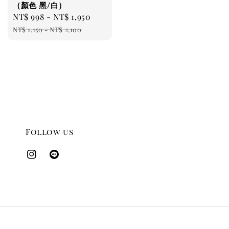
（顏色 黑/白）
Sale
NT$ 998
-
NT$ 1,950
Regular
price
price
NT$ 1,150
-
NT$ 2,100
Follow us