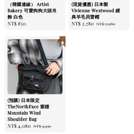
（韓國連線） Artist
(現貨優惠) 日本製
Bakery 可愛狗狗大頭吊
Vivienne Westwood 經
飾 白色
典羊毛貝雷帽
Regular
NT$ 850
Sale
NT$ 2,780
Regular
NT$ 2,980
price
price
price
日本連線
(預購) 日本限定
TheNorthFace 紫標
Mountain Wind
Shoulder Bag
Sale
NT$ 4,080
Regular
NT$ 4,450
price
price