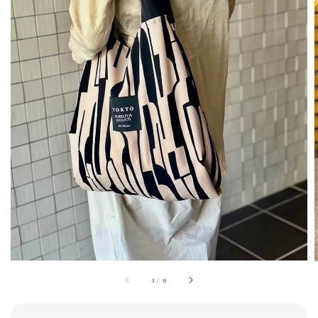
1
/
9