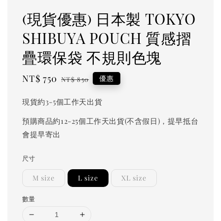
(現貨優惠) 日本製 TOKYO
SHIBUYA POUCH 質感摺
疊環保袋 不規則色塊
Sale
NT$ 750
Regular
優惠
NT$ 850
price
price
現貨約3-5個工作天出貨
預購商品約12-25個工作天出貨(不含假日)，提早抵台
會提早寄出
尺寸
M size
L size
XL size
數量