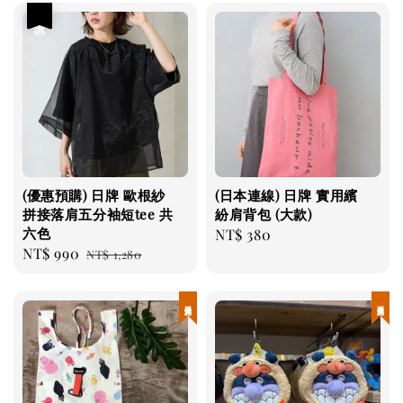
優惠
(優惠預購) 日牌 歐根紗
(日本連線) 日牌 實用繽
拼接落肩五分袖短tee 共
紛肩背包 (大款)
六色
Regular
NT$ 380
Sale
NT$ 990
Regular
NT$ 1,280
price
price
price
現貨優惠
現貨優惠