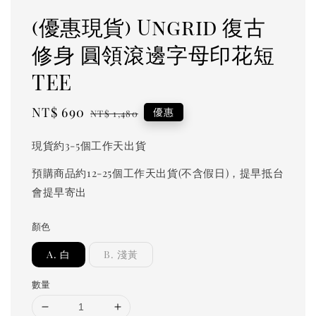
(優惠現貨) Ungrid 復古
修身 圓領滾邊字母印花短
TEE
Sale
NT$ 690
Regular
優惠
NT$ 1,480
price
price
現貨約3-5個工作天出貨
預購商品約12-25個工作天出貨(不含假日)，提早抵台
會提早寄出
顏色
A. 白
B. 淺黃
數量