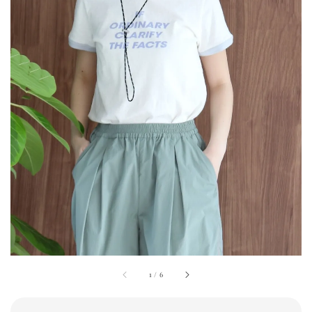
1
/
6