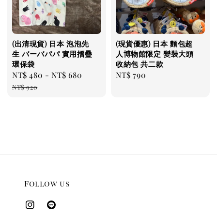
(出清現貨) 日本 泡泡先
(現貨優惠) 日本 麵包超
生 バーバパパ 實用摺疊
人博物館限定 變裝大頭
環保袋
收納包 共二款
Sale
NT$ 480
-
NT$ 680
Regular
Regular
NT$ 790
price
price
price
NT$ 920
Follow us