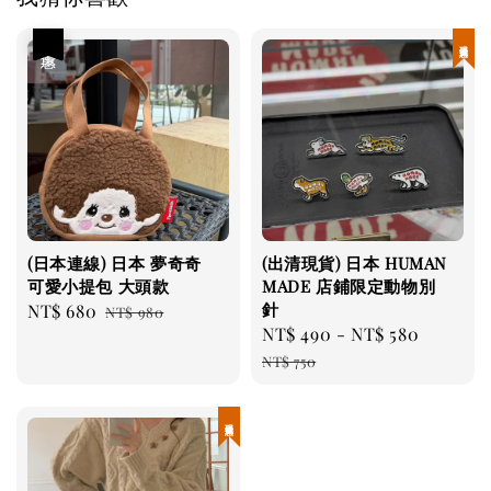
優惠
現貨優惠
(日本連線) 日本 夢奇奇
(出清現貨) 日本 HUMAN
可愛小提包 大頭款
MADE 店鋪限定動物別
針
Sale
NT$ 680
Regular
NT$ 980
Sale
NT$ 490
-
NT$ 580
Regula
price
price
price
price
NT$ 750
現貨優惠