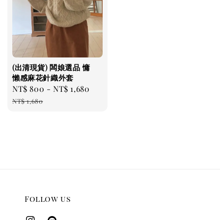
(出清現貨) 闆娘選品 慵
懶感麻花針織外套
Sale
NT$ 800
-
NT$ 1,680
Regular
price
price
NT$ 1,680
Follow us