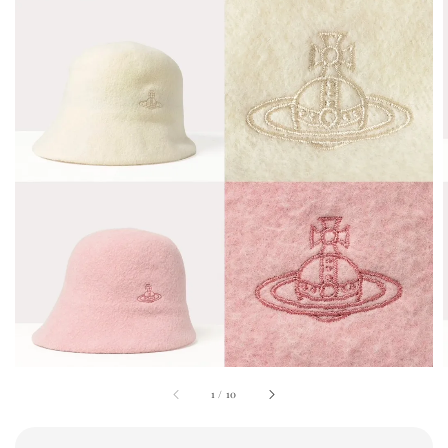
1
/
10