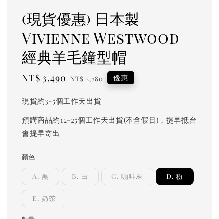
(現貨優惠) 日本製
Vivienne Westwood
經典羊毛鐘型帽
Sale
NT$ 3,490
Regular
優惠
NT$ 3,780
price
price
現貨約3-5個工作天出貨
預購商品約12-25個工作天出貨(不含假日)，提早抵台
會提早寄出
顏色
A. 黑
B. 白
C. 咖啡灰
D. 粉
E. 奶茶
數量