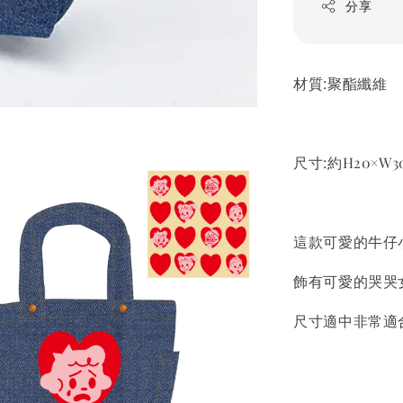
分享
材質:聚酯纖維
尺寸:約H20×W3
這款可愛的牛仔小
飾有可愛的哭哭
尺寸適中非常適