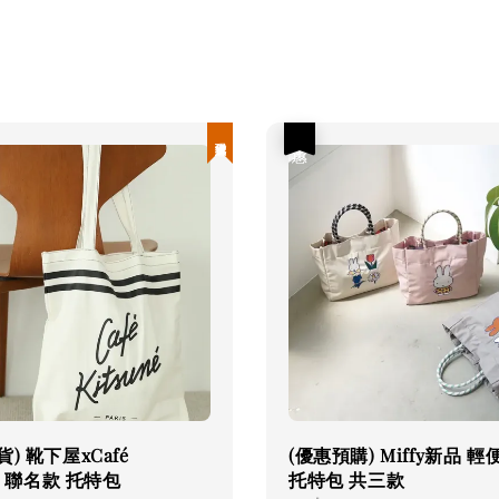
現貨優惠
優惠
) 靴下屋xCafé
(優惠預購) Miffy新品 
ne 聯名款 托特包
托特包 共三款