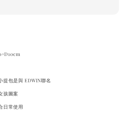
0×D10cm
提包是與 EDWIN聯名
女孩圖案
合日常使用