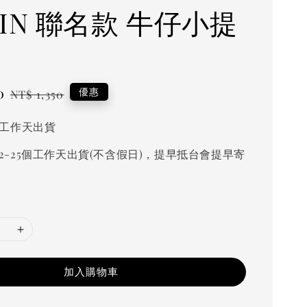
WIN 聯名款 牛仔小提
0
Regular
優惠
NT$ 1,350
price
個工作天出貨
2-25個工作天出貨(不含假日)，提早抵台會提早寄
加入購物車