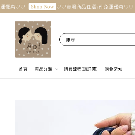
優惠♡♡
♡♡賣場商品任選3件免運優惠♡♡
Shop Now
Sh
搜尋
首頁
商品分類
購買流程(請詳閱)
購物需知