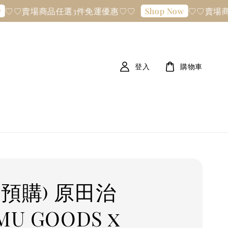
♡賣場商品任選3件免運優惠♡♡
♡♡賣場商品
Shop Now
登入
購物車
惠預購) 原田治
MU GOODS x