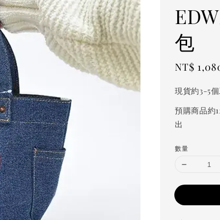
ED
包
Sale
NT$ 1,08
price
現貨約3-5
預購商品約1
出
數量