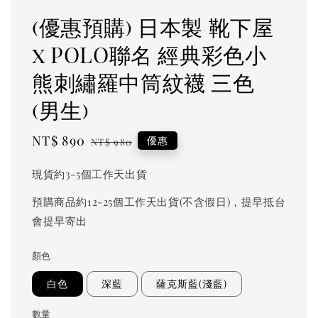
(優惠預購) 日本製 靴下屋
x POLO聯名 經典彩色小
熊刺繡羅中筒紋襪 三色
(男生)
Sale
NT$ 890
Regular
優惠
NT$ 980
price
price
現貨約3-5個工作天出貨
預購商品約12-25個工作天出貨(不含假日)，提早抵台
會提早寄出
顏色
白色
深藍
薩克斯藍(淺藍)
數量