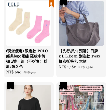
現貨優惠
優惠
(現貨優惠) 限定款 POLO
【先行折扣 預購】日牌
經典logo電繡 羅紋中筒
x L.L.Bean 別注款 2way
襪 2雙一組（不拆售）粉
帆布托特包 大款
紅/象牙色
Sale
NT$ 1,180
Regular
NT$ 1,580
Sale
NT$ 690
Regular
NT$ 750
price
price
price
price
優惠
優惠