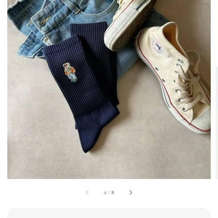
1
/
8