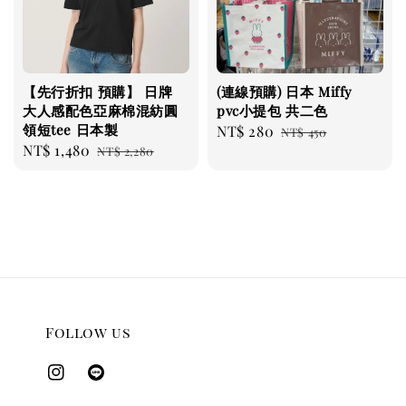
【先行折扣 預購】 日牌
(連線預購) 日本 Miffy
大人感配色亞麻棉混紡圓
pvc小提包 共二色
領短tee 日本製
Sale
NT$ 280
Regular
NT$ 450
Sale
NT$ 1,480
Regular
NT$ 2,280
price
price
price
price
Follow us