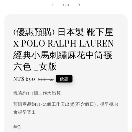
1
/
9
(優惠預購) 日本製 靴下屋
x POLO RALPH LAUREN
經典小馬刺繡麻花中筒襪
六色 _女版
Sale
NT$ 690
Regular
優惠
NT$ 750
price
price
現貨約3-5個工作天出貨
預購商品約12-25個工作天出貨(不含假日)，提早抵台
會提早寄出
顏色