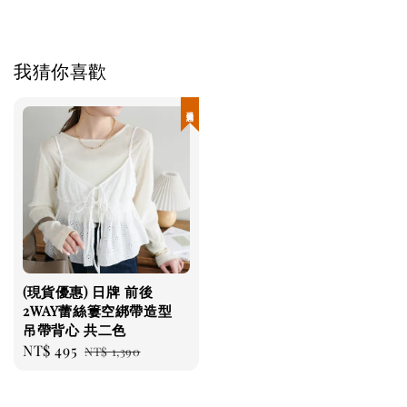
我猜你喜歡
現貨優惠
(現貨優惠) 日牌 前後
2WAY蕾絲簍空綁帶造型
吊帶背心 共二色
Sale
NT$ 495
Regular
NT$ 1,390
price
price