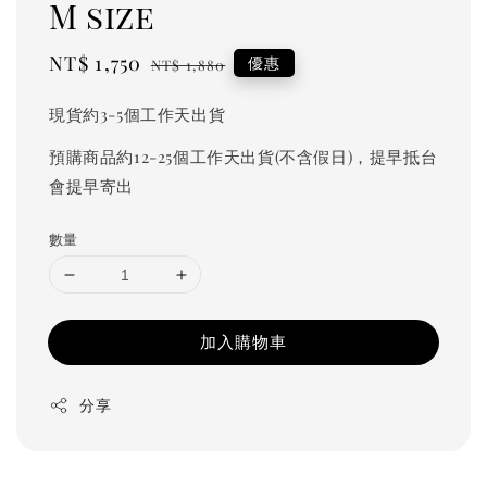
M size
Sale
NT$ 1,750
Regular
優惠
NT$ 1,880
price
price
現貨約3-5個工作天出貨
預購商品約12-25個工作天出貨(不含假日)，提早抵台
會提早寄出
數量
加入購物車
分享