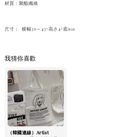
材質：聚酯纖維
尺寸： 横幅30～43×高さ4×底9㎝
我猜你喜歡
（韓國連線）Artist