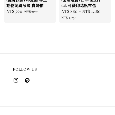
(優惠預購) 印度製 手工
(出清現貨) 日本 angry
動物刺繡吊飾 貴婦貓
cat 可愛印花帆布包
Sale
NT$ 590
Regular
Sale
NT$ 880
-
NT$ 1,180
Regul
NT$ 950
price
price
price
price
NT$ 1,250
Follow us