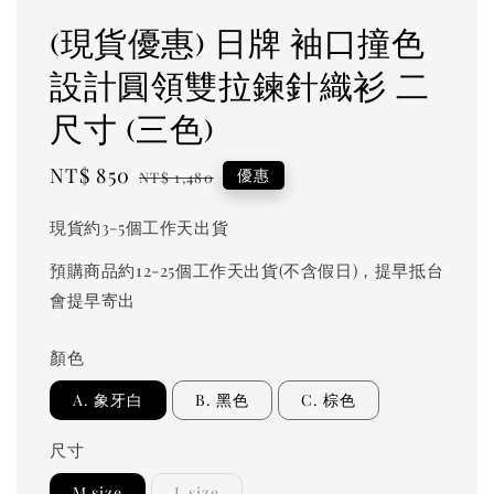
(現貨優惠) 日牌 袖口撞色
設計圓領雙拉鍊針織衫 二
尺寸 (三色)
Sale
NT$ 850
Regular
優惠
NT$ 1,480
price
price
現貨約3-5個工作天出貨
預購商品約12-25個工作天出貨(不含假日)，提早抵台
會提早寄出
顏色
A. 象牙白
B. 黑色
C. 棕色
尺寸
M size
L size