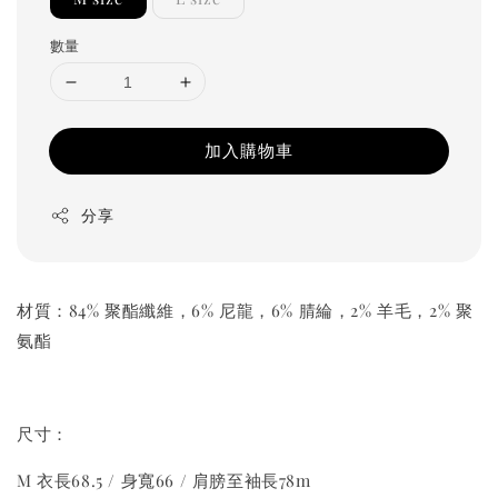
數量
加入購物車
分享
材質：84% 聚酯纖維，6% 尼龍，6% 腈綸，2% 羊毛，2% 聚
氨酯
尺寸：
M 衣長68.5 / 身寬66 / 肩膀至袖長78m