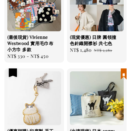
(最後現貨) Vivienne
(現貨優惠) 日牌 圓領撞
Westwood 實用毛巾布
色針織開襟衫 共七色
小方巾 多款
Sale
NT$ 1,480
Regular
NT$ 2,280
Regular
NT$ 330
-
NT$ 450
price
price
price
優惠
現貨優惠