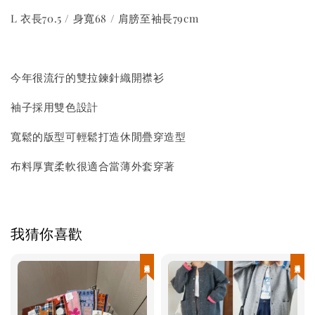
L 衣長70.5 / 身寬68 / 肩膀至袖長79cm
今年很流行的雙拉鍊針織開襟衫
袖子採用雙色設計
寬鬆的版型可輕鬆打造休閒疊穿造型
布料厚實柔軟很適合當薄外套穿著
我猜你喜歡
現貨優惠
現貨優惠