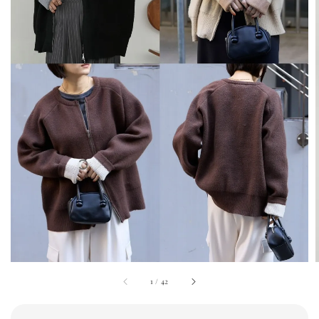
1
/
42