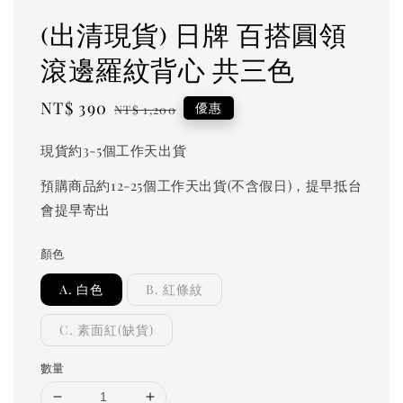
(出清現貨) 日牌 百搭圓領
滾邊羅紋背心 共三色
Sale
NT$ 390
Regular
優惠
NT$ 1,200
price
price
現貨約3-5個工作天出貨
預購商品約12-25個工作天出貨(不含假日)，提早抵台
會提早寄出
顏色
A. 白色
B. 紅條紋
C. 素面紅(缺貨)
數量