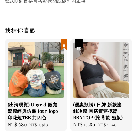
款式簡約百搭可搭配休閒或優雅的風格
我猜你喜歡
現貨優惠
優惠
(出清現貨) Ungrid 微寬
(優惠預購) 日牌 新款接
鬆感經典仿舊 tour logo
触冷感 百搭實穿挖背
印花短TEE 共四色
BRA TOP (挖背款 短版)
Sale
NT$ 680
Regular
Sale
NT$ 1,380
Regular
NT$ 1,480
NT$ 1,480
price
price
price
price