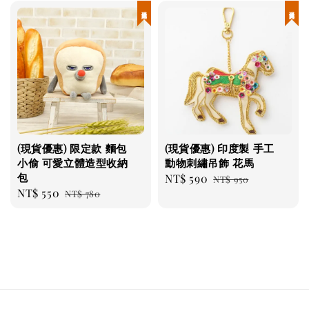
現貨優惠
現貨優惠
(現貨優惠) 限定款 麵包
(現貨優惠) 印度製 手工
小偷 可愛立體造型收納
動物刺繡吊飾 花馬
包
Sale
NT$ 590
Regular
NT$ 950
Sale
NT$ 550
Regular
NT$ 780
price
price
price
price