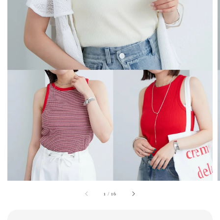
1
/
16