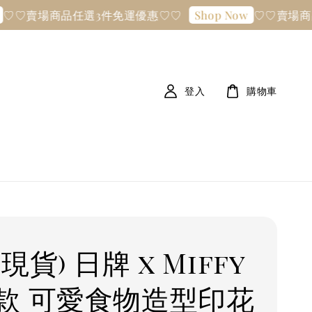
賣場商品任選3件免運優惠♡♡
♡♡賣場商品任選
Shop Now
登入
購物車
現貨) 日牌 x Miffy
款 可愛食物造型印花