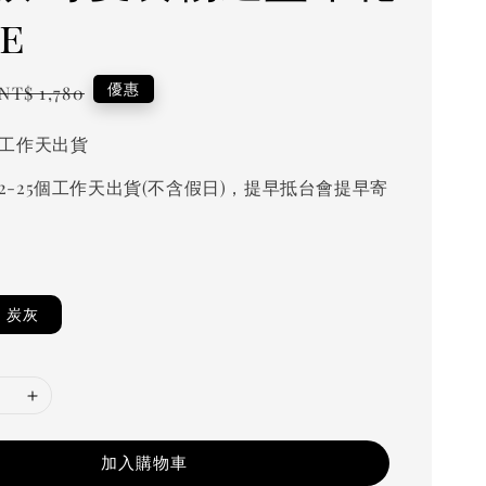
e
Regular
優惠
NT$ 1,780
price
個工作天出貨
2-25個工作天出貨(不含假日)，提早抵台會提早寄
炭灰
加入購物車