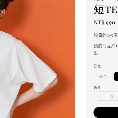
短te
Sale
NT$ 990
price
現貨約3-5
預購商品約1
出
顏色
白色
數量