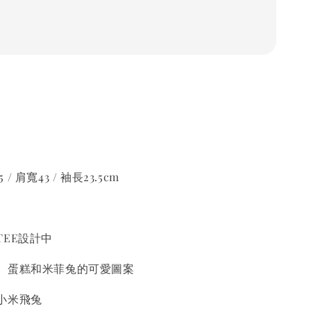
5 / 肩寬43 / 袖長23.5cm
EE設計中
、蛋糕和米菲兔的可愛圖案
小米飛兔