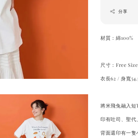
分享
材質：綿100%
尺寸：Free Size
衣長62 / 身寬54.
將米飛兔融入短T
印有吐司、聖代
背面還印有一隻