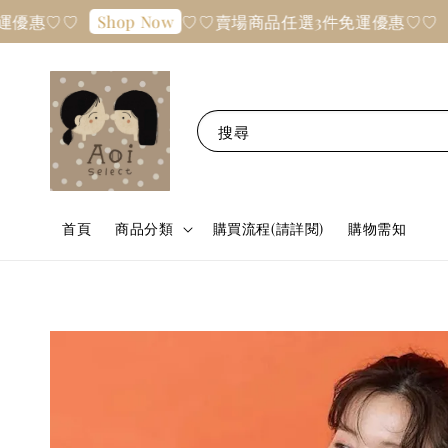
惠♡♡
♡♡賣場商品任選3件免運優惠♡♡
Shop Now
Sho
搜尋
首頁
商品分類
購買流程(請詳閱)
購物需知