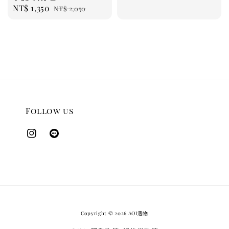
Sale
NT$ 1,350
Regular
NT$ 2,050
price
price
Follow us
Copyright © 2026 AOI選物