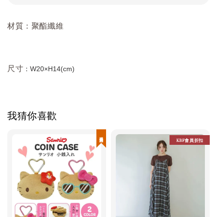
材質：聚酯纖維
尺寸
：W20×H14(cm)
我猜你喜歡
現貨優惠
KBF會員折扣