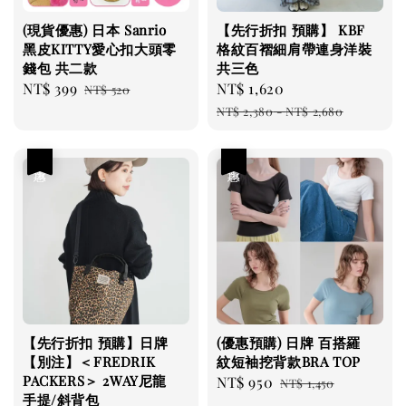
(現貨優惠) 日本 Sanrio
【先行折扣 預購】 KBF
黑皮KITTY愛心扣大頭零
格紋百褶細肩帶連身洋裝
錢包 共二款
共三色
Sale
NT$ 399
Regular
Sale
NT$ 1,620
Regular
NT$ 520
price
price
price
price
NT$ 2,380
-
NT$ 2,680
優惠
優惠
【先行折扣 預購】日牌
(優惠預購) 日牌 百搭羅
【別注】＜FREDRIK
紋短袖挖背款BRA TOP
PACKERS＞ 2WAY尼龍
Sale
NT$ 950
Regular
NT$ 1,450
手提/斜背包
price
price