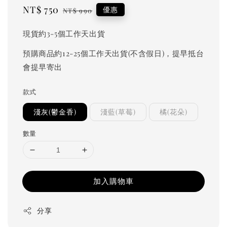
Sale
NT$ 750
Regular
優惠
NT$ 990
price
price
現貨約3-5個工作天出貨
預購商品約12-25個工作天出貨(不含假日)，提早抵台
會提早寄出
款式
淺灰(鬱金香)
淺藍(草莓)
橘(花朵)
數量
加入購物車
分享