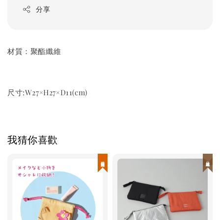
分享
材質：聚酯纖維
尺寸:W27×H27×D11(cm)
我猜你喜歡
現貨優惠
日本連線