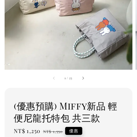
1
/
23
(優惠預購) Miffy新品 輕
便尼龍托特包 共三款
Sale
NT$ 1,250
Regular
優惠
NT$ 1,550