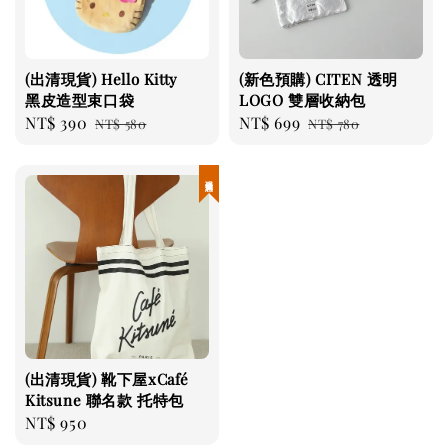
(出清現貨) Hello Kitty
(新色預購) CITEN 透明
黑皮造型束口袋
LOGO 雙層收納包
Sale
NT$ 390
Regular
Sale
NT$ 699
Regular
NT$ 580
NT$ 780
price
price
price
price
現貨優惠
(出清現貨) 靴下屋xCafé
Kitsune 聯名款 托特包
Regular
NT$ 950
price