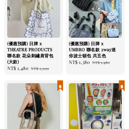
(優惠預購) 日牌 x
(優惠預購) 日牌 x
THEATRE PRODUCTS
UMBRO 聯名款 2way迷
聯名款 花朵刺繡肩背包
你波士頓包 共五色
(大款)
Sale
NT$ 1,380
Regular
NT$ 1,480
Sale
NT$ 1,480
Regular
NT$ 2,200
price
price
price
price
現貨優惠
現貨優惠