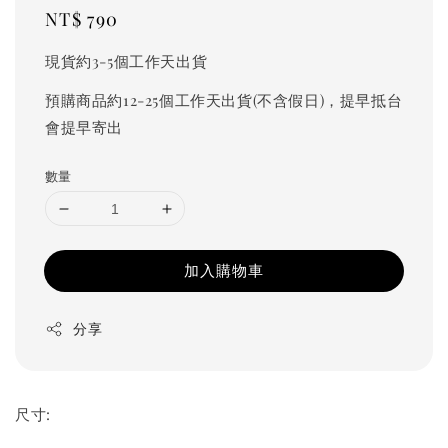
Regular
NT$ 790
price
現貨約3-5個工作天出貨
預購商品約12-25個工作天出貨(不含假日)，提早抵台
會提早寄出
數量
加入購物車
分享
尺寸: