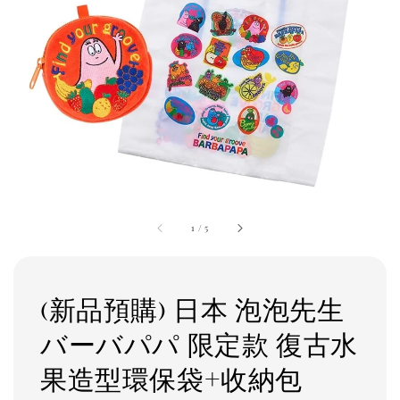
1
/
5
(新品預購) 日本 泡泡先生
バーバパパ 限定款 復古水
果造型環保袋+收納包