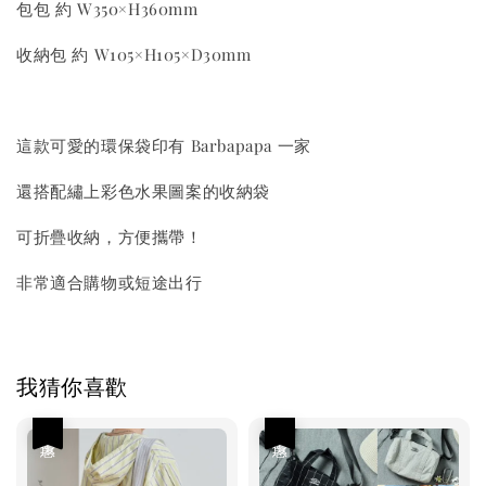
包包 約 W350×H360mm
收納包 約 W105×H105×D30mm
這款可愛的環保袋印有 Barbapapa 一家
還搭配繡上彩色水果圖案的收納袋
可折疊收納，方便攜帶！
非常適合購物或短途出行
我猜你喜歡
優惠
優惠