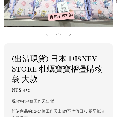
1
/
2
(出清現貨) 日本 Disney
Store 牡蠣寶寶摺疊購物
袋 大款
Regular
NT$ 450
price
現貨約3-5個工作天出貨
預購商品約12-25個工作天出貨(不含假日)，提早抵台