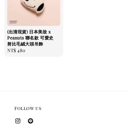
(出清現貨) 日本美妝 x
Peanuts 聯名款 可愛史
努比毛絨大頭吊飾
Regular
NT$ 480
price
Follow us