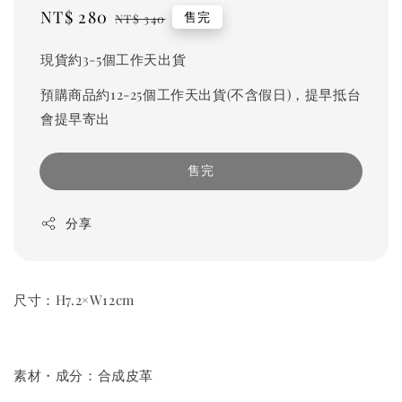
Sale
NT$ 280
Regular
售完
NT$ 340
price
price
現貨約3-5個工作天出貨
預購商品約12-25個工作天出貨(不含假日)，提早抵台
會提早寄出
售完
分享
尺寸：H7.2×W12cm
素材・成分：合成皮革