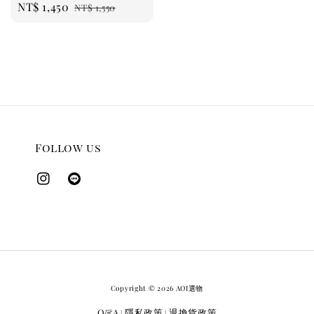
Sale
NT$ 1,450
Regular
NT$ 1,550
price
price
Follow us
Copyright © 2026 AOI選物
Q&A
隱私政策
退換貨政策
|
|