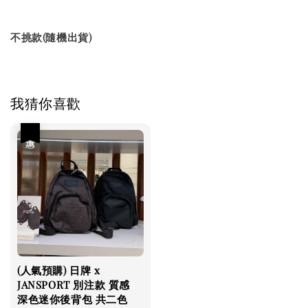
不挑款(隨機出貨)
我猜你喜歡
優惠
(人氣預購) 日牌 x
JANSPORT 別注款 質感
深色迷你後背包 共二色