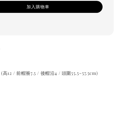
加入購物車
%
(高12 / 前帽簷7.5 / 後帽沿4 / 頭圍55.5~57.5cm)