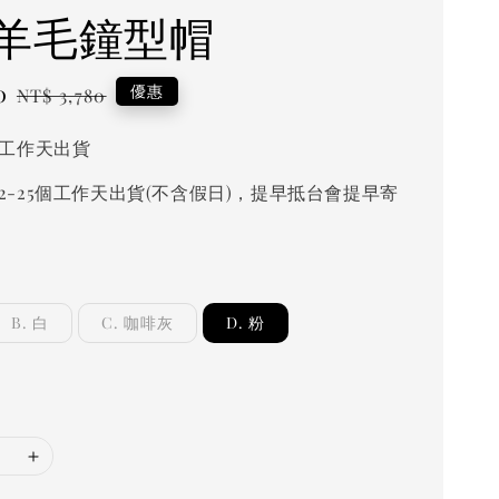
羊毛鐘型帽
0
Regular
優惠
NT$ 3,780
price
個工作天出貨
2-25個工作天出貨(不含假日)，提早抵台會提早寄
B. 白
C. 咖啡灰
D. 粉