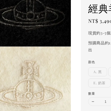
經典
Sale
NT$ 3,49
price
現貨約3-5
預購商品約1
出
顏色
A. 黑
E. 奶茶
數量