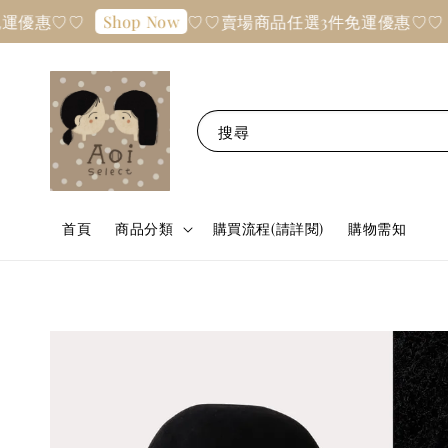
惠♡♡
♡♡賣場商品任選3件免運優惠♡♡
Shop Now
Sho
搜尋
首頁
商品分類
購買流程(請詳閱)
購物需知