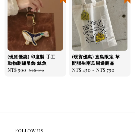
(現貨優惠) 印度製 手工
(現貨優惠) 直島限定 草
動物刺繡吊飾 鯨魚
間彌生南瓜周邊商品
Sale
NT$ 590
Regular
Regular
NT$ 450
-
NT$ 750
NT$ 950
price
price
price
Follow us