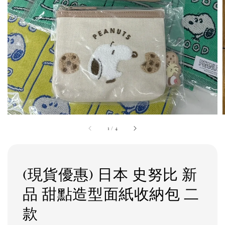
1
/
4
(現貨優惠) 日本 史努比 新
品 甜點造型面紙收納包 二
款