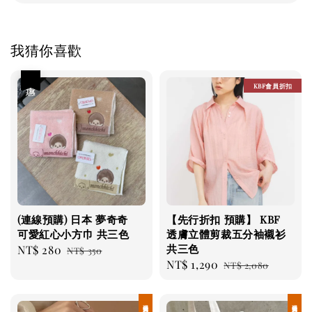
我猜你喜歡
優惠
KBF會員折扣
(連線預購) 日本 夢奇奇
【先行折扣 預購】 KBF
可愛紅心小方巾 共三色
透膚立體剪裁五分袖襯衫
共三色
Sale
NT$ 280
Regular
NT$ 350
Sale
NT$ 1,290
Regular
price
price
NT$ 2,080
price
price
現貨優惠
現貨優惠