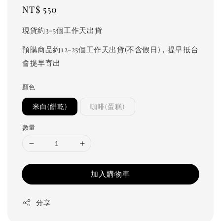
Regular
NT$ 550
price
現貨約3-5個工作天出貨
預購商品約12-25個工作天出貨(不含假日)，提早抵台
會提早寄出
顏色
米白(餅乾)
咖啡(蛋糕)
數量
加入購物車
分享