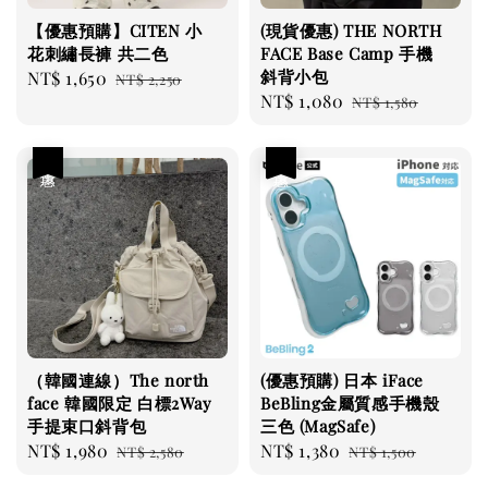
【優惠預購】CITEN 小
(現貨優惠) THE NORTH
花刺繡長褲 共二色
FACE Base Camp 手機
斜背小包
Sale
NT$ 1,650
Regular
NT$ 2,250
Sale
NT$ 1,080
Regular
price
price
NT$ 1,580
price
price
優惠
優惠
（韓國連線）The north
(優惠預購) 日本 iFace
face 韓國限定 白標2Way
BeBling金屬質感手機殼
手提束口斜背包
三色 (MagSafe)
Sale
NT$ 1,980
Regular
Sale
NT$ 1,380
Regular
NT$ 2,580
NT$ 1,500
price
price
price
price