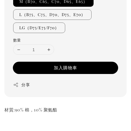
M（B70、C65、C70、D65、E65）
L（B75、C75、D70、D75、E70）
LG（D75/E75/F70）
數量
加入購物車
分享
材質:90% 棉，10% 聚氨酯