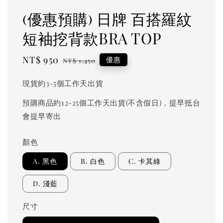
(優惠預購) 日牌 百搭羅紋
短袖挖背款BRA TOP
Sale
NT$ 950
Regular
優惠
NT$ 1,450
price
price
現貨約3-5個工作天出貨
預購商品約12-25個工作天出貨(不含假日)，提早抵台
會提早寄出
顏色
A. 黑色
B. 白色
C. 卡其綠
D. 淺藍
尺寸