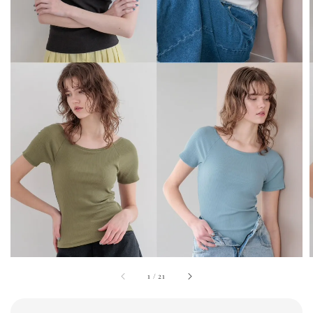
1
/
21