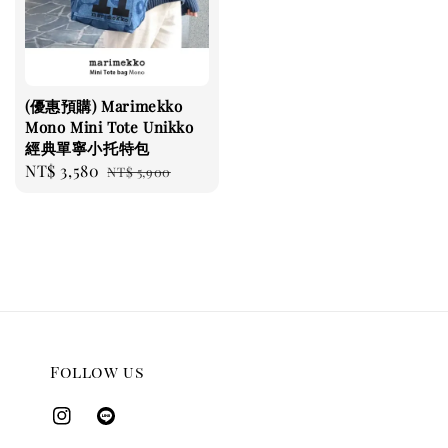
(優惠預購) Marimekko
Mono Mini Tote Unikko
經典單寧小托特包
Sale
NT$ 3,580
Regular
NT$ 5,900
price
price
Follow us