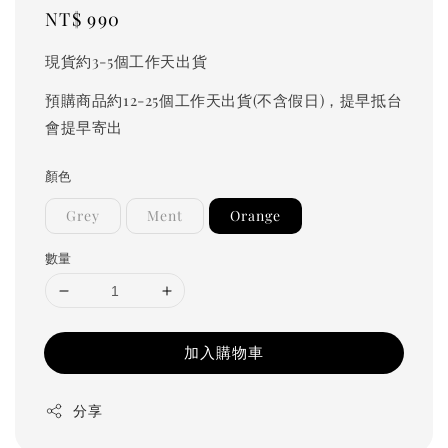
Regular
NT$ 990
price
現貨約3-5個工作天出貨
預購商品約12-25個工作天出貨(不含假日)，提早抵台
會提早寄出
顏色
Grey
Ment
Orange
數量
加入購物車
分享