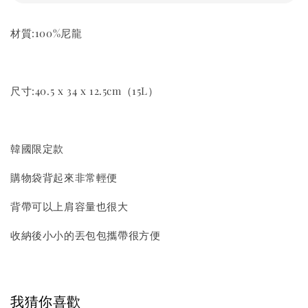
材質:100%尼龍
尺寸:40.5 x 34 x 12.5cm（15L）
韓國限定款
購物袋背起來非常輕便
背帶可以上肩容量也很大
收納後小小的丟包包攜帶很方便
我猜你喜歡