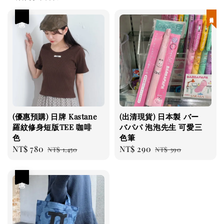
優惠
現貨優惠
(優惠預購) 日牌 Kastane
(出清現貨) 日本製 バー
羅紋修身短版TEE 咖啡
バパパ 泡泡先生 可愛三
色
色筆
Sale
NT$ 780
Regular
Sale
NT$ 290
Regular
NT$ 1,450
NT$ 390
price
price
price
price
優惠