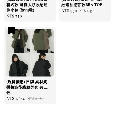
聯名款 可愛大頭收納迷
紋短袖挖背款BRA TOP
你小包 (附扣環)
Sale
NT$ 950
Regular
NT$ 1,450
Regular
NT$ 750
price
price
price
優惠
(現貨優惠) 日牌 異材質
拼接造型絎縫外套 共二
色
Sale
NT$ 1,680
Regular
NT$ 2,380
price
price