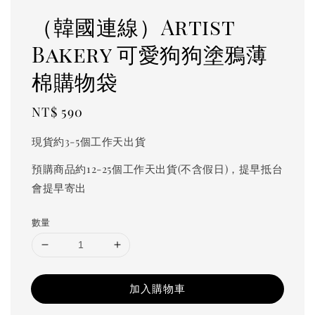
（韓國連線）Artist
Bakery 可愛狗狗塗鴉薄
棉購物袋
Regular
NT$ 590
price
現貨約3-5個工作天出貨
預購商品約12-25個工作天出貨(不含假日)，提早抵台
會提早寄出
數量
加入購物車