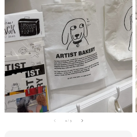
1
/
3