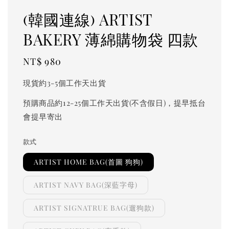
(韓國連線) ARTIST
BAKERY 薄綿購物袋 四款
Regular
NT$ 980
price
現貨約3-5個工作天出貨
預購商品約12-25個工作天出貨(不含假日)，提早抵台
會提早寄出
款式
ARTIST HOME BAG(首圖 狗狗)
ARTIST NAVY BAG(深藍字母)
ARTIST SIGNATRUE BAG(遛狗款)