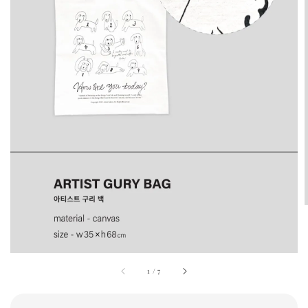
1
/
7