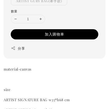
ARTIST GURY BAG(牽手款)
數量
加入購物車
分享
material-canvas
size
ARTIST SIGNATURE BAG w35*h68 cm