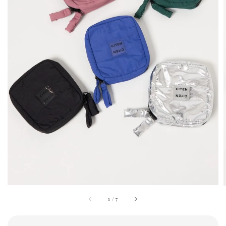
1
/
7