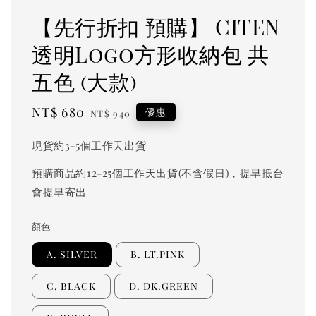
【先行折扣 預購】 CITEN
透明Logo方形收納包 共
五色 (大款)
Sale
NT$ 680
Regular
優惠
NT$ 940
price
price
現貨約3-5個工作天出貨
預購商品約12-25個工作天出貨(不含假日)，提早抵台
會提早寄出
顏色
A. SILVER
B. LT.PINK
C. BLACK
D. DK.GREEN