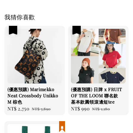
我猜你喜歡
優惠
優惠
(優惠預購) Marimekko
(優惠預購) 日牌 x FRUIT
Neat Crossbody Unikko
OF THE LOOM 聯名款
M 棕色
基本款圓領滾邊短tee
Sale
NT$ 2,750
Regular
Sale
NT$ 990
Regular
NT$ 3,890
NT$ 1,180
price
price
price
price
現貨優惠