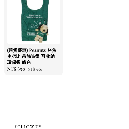
(現貨優惠) Peanuts 烤焦
史努比 吊飾造型 可收納
環保袋 綠色
Sale
NT$ 690
Regular
NT$ 950
price
price
Follow us