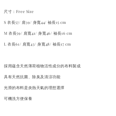
尺寸：Free Size
S 衣長57/ 肩39/ 身寬44/ 袖長15 cm
M 衣長59/ 肩寬41/ 身寬46/ 袖長16 cm
L 衣長61/ 肩寬43/ 身寬48/ 袖長17 cm
採用蘊含天然薄荷植物活性成分的布料製成
具有天然抗菌、除臭及清涼功能
光滑的布料是炎熱天氣的理想選擇
可機洗方便保養