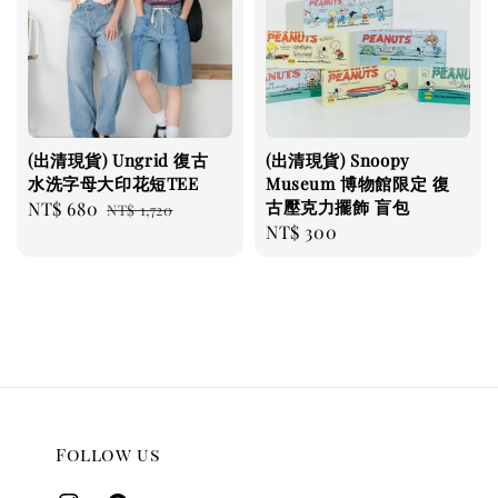
(出清現貨) Ungrid 復古
(出清現貨) Snoopy
水洗字母大印花短TEE
Museum 博物館限定 復
古壓克力擺飾 盲包
Sale
NT$ 680
Regular
NT$ 1,720
Regular
NT$ 300
price
price
price
Follow us