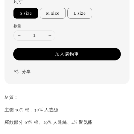
尺寸
S size
M size
L size
數量
加入購物車
分享
材質：
主體 70% 棉，30% 人造絲
羅紋部分 67% 棉、29% 人造絲、4% 聚氨酯