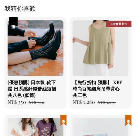
我猜你喜歡
優惠
KBF會員折扣
(優惠預購) 日本製 靴下
【先行折扣 預購】 KBF
屋 日系感針織蕾絲短襪
時尚百褶細肩吊帶背心
共八色 (低筒)
共三色
Sale
NT$ 350
Regular
Sale
NT$ 1,280
Regular
NT$ 390
NT$ 1,950
price
price
price
price
現貨優惠
現貨優惠