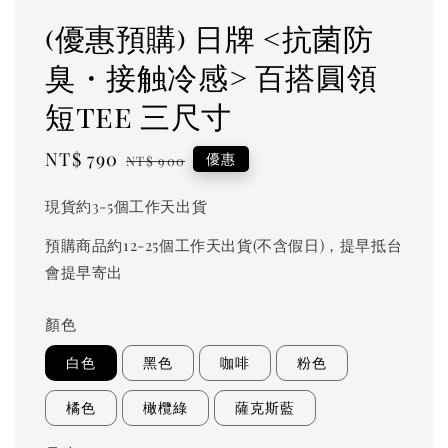
(優惠預購) 日牌 <抗菌防
臭・接触冷感> 百搭圓領
短tee 三尺寸
Sale
NT$ 790
Regular
優惠
NT$ 900
price
price
現貨約3-5個工作天出貨
預購商品約12-25個工作天出貨(不含假日)，提早抵台
會提早寄出
顏色
白色
黑色
咖啡
粉色
橘色
橄欖綠
薩克斯藍