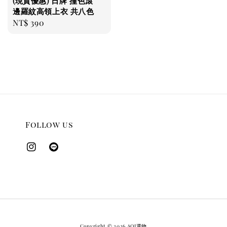
(現貨優惠) 日牌 撞色滾
邊羅紋高領上衣 共八色
Regular
NT$ 390
price
Follow us
Copyright © 2026 AOI選物