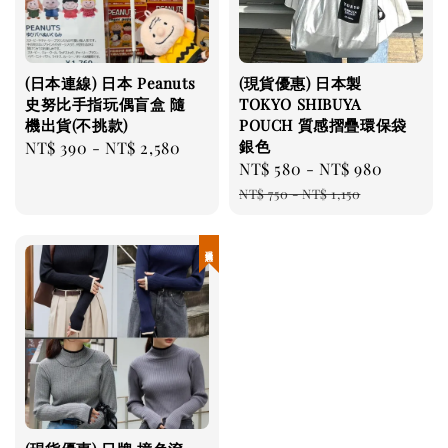
(日本連線) 日本 Peanuts
(現貨優惠) 日本製
史努比手指玩偶盲盒 隨
TOKYO SHIBUYA
機出貨(不挑款)
POUCH 質感摺疊環保袋
銀色
Regular
NT$ 390
-
NT$ 2,580
Sale
NT$ 580
-
NT$ 980
Regula
price
price
price
NT$ 750
-
NT$ 1,150
現貨優惠