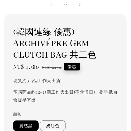
1
/
30
(韓國連線 優惠)
Archivépke Gem
clutch bag 共二色
Sale
NT$ 4,580
Regular
優惠
NT$ 5,480
price
price
現貨約3-5個工作天出貨
預購商品約12-25個工作天出貨(不含假日)，提早抵台
會提早寄出
顏色
質感黑
奶油色