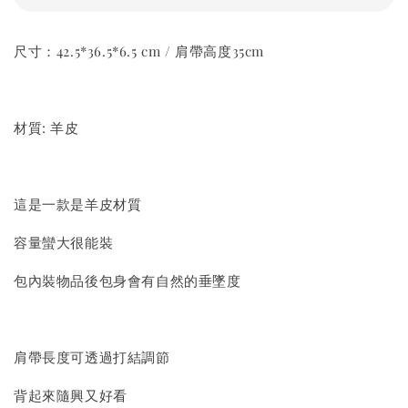
尺寸：42.5*36.5*6.5 cm / 肩帶高度35cm
材質: 羊皮
這是一款是羊皮材質
容量蠻大很能裝
包內裝物品後包身會有自然的垂墜度
肩帶長度可透過打結調節
背起來隨興又好看