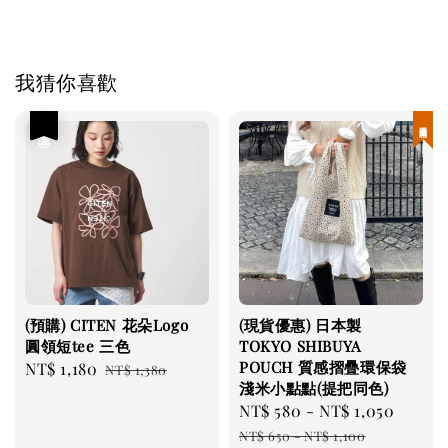
我猜你喜歡
優惠
現貨優惠
(預購) CITEN 花朵Logo
(現貨優惠) 日本製
圓領短tee 三色
TOKYO SHIBUYA
POUCH 質感摺疊環保袋
Sale
NT$ 1,180
Regular
NT$ 1,380
淺米小點點(提把同色)
price
price
Sale
NT$ 580
-
NT$ 1,050
Regul
price
price
NT$ 650
-
NT$ 1,100