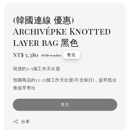
(韓國連線 優惠)
Archivépke Knotted
layer bag 黑色
Sale
NT$ 5,380
Regular
售完
NT$ 7,980
price
price
現貨約3-5個工作天出貨
預購商品約12-25個工作天出貨(不含假日)，提早抵台
會提早寄出
售完
分享