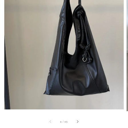
1
/
13