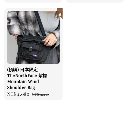
日本連線
(預購) 日本限定
TheNorthFace 紫標
Mountain Wind
Shoulder Bag
Sale
NT$ 4,080
Regular
NT$ 4,450
price
price